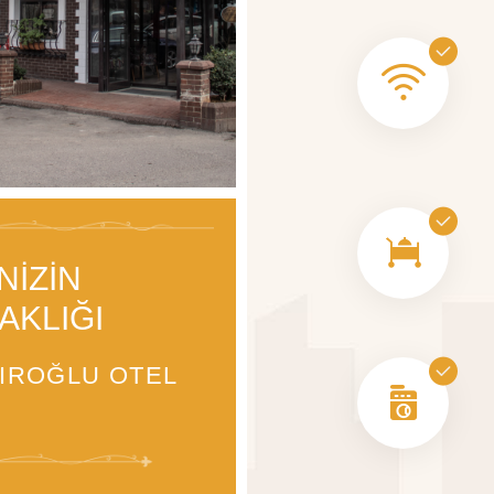
NİZİN
AKLIĞI
IROĞLU OTEL