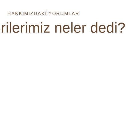
HAKKIMIZDAKİ YORUMLAR
ilerimiz neler dedi?
Muha
rkiye’yi
Trabzona daha önce 
 da
olmuştu bizde bu yaz 
i şehir
otel ile WhatsApp da
hem
transferimiz de bize