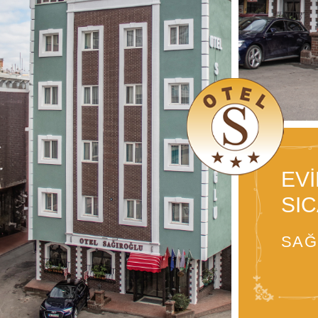
EVİ
SIC
SAĞ