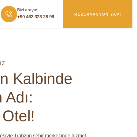
Bizi arayın!
REZERVASYON YAP!
+90 462 323 28 99
İZ
n Kalbinde
 Adı:
 Otel!
tesiyle Trabzon şehir merkezinde hizmet