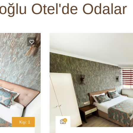
oğlu Otel'de Odalar
6
Kişi:
1