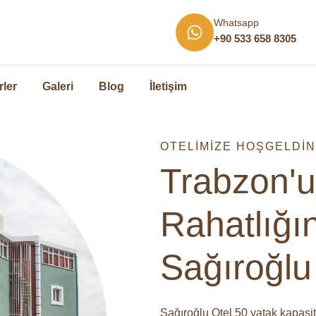
Whatsapp
+90 533 658 8305
rler
Galeri
Blog
İletişim
OTELİMİZE HOŞGELDİN
Trabzon'u
Rahatlığın
Sağıroğlu
Sağıroğlu Otel 50 yatak kapasi